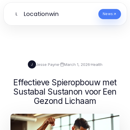
Locationwin
L
News
Jesse Payne
·
March 1, 2026
·
Health
J
Effectieve Spieropbouw met
Sustabal Sustanon voor Een
Gezond Lichaam